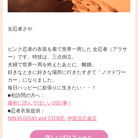
女忍者さや
ピンク忍者の衣装を着て世界一周した 女忍者（アラサ
ー）です。特技は、三点倒立。
夫婦で世界一周を終えたあとに、離婚。
好きなときに好きな場所に行きたすぎて「ノマドワー
カー」になりました。
毎日ハッピーに欲張りに生きたい・・！
■初訪問の方へ：
最初に読んでほしい10記事！
■忍者衣装提供：
NINJA DOJO and STORE
,
伊賀流忍者店
詳しいプロフィール