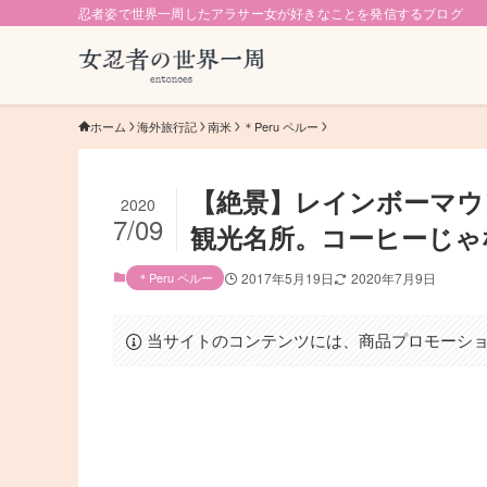
忍者姿で世界一周したアラサー女が好きなことを発信するブログ
ホーム
海外旅行記
南米
＊Peru ペルー
【絶景】レインボーマウ
2020
7/09
観光名所。コーヒーじゃ
＊Peru ペルー
2017年5月19日
2020年7月9日
当サイトのコンテンツには、商品プロモーシ